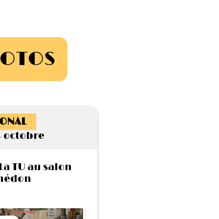
HOTOS
ONAL
4 octobre
La TU au salon
médon