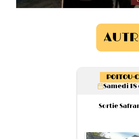
AUTR
POITOU-C
Samedi 18 
Sortie Safra