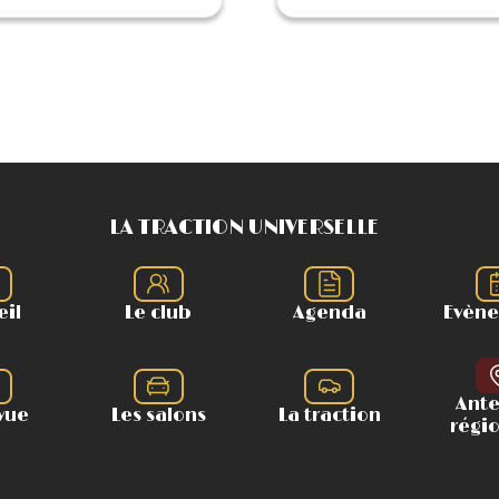
LA TRACTION UNIVERSELLE
eil
Le club
Agenda
Evèn
Ant
vue
Les salons
La traction
régi