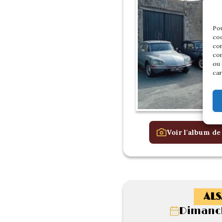
Pou
coo
con
com
ou 
car
Voir l'album de
ALS
Dimanch