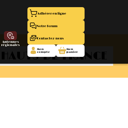
Adhérer en ligne
Notre forum
Contactez-nous
Antennes
régionales
Mon
Mon
HAUTS-DE-FRANCE
compte
panier
entation 11
La Boutique
 1945/1952
47/1955