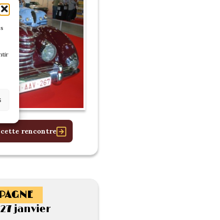
es
tir
s
 cette rencontre
PAGNE
27 janvier