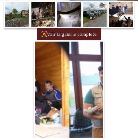
1934/1941
Evolution 11 –
1945/1952
Voir la galerie complète
Evolution 11 –
1952/1957
La 15/6 G –
1938/1947
La 15/6 D –
1947/1955
La 15/6 H –
1954/1956