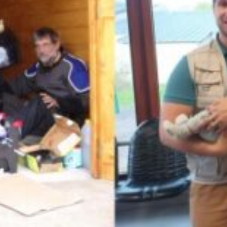
La Revue
Notre local
Les salons
La Boutique
La traction
Les pièces
La Traction des
membres
L’assurance
Bibliographie
Liens
Présentation 7
Présentation 11
Présentation 15 six
Evolution 7 et 11 -