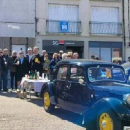
La Revue
Notre local
Les salons
La Boutique
La traction
Les pièces
La Traction des
membres
L’assurance
Bibliographie
Liens
Présentation 7
Présentation 11
Présentation 15 six
Evolution 7 et 11 -