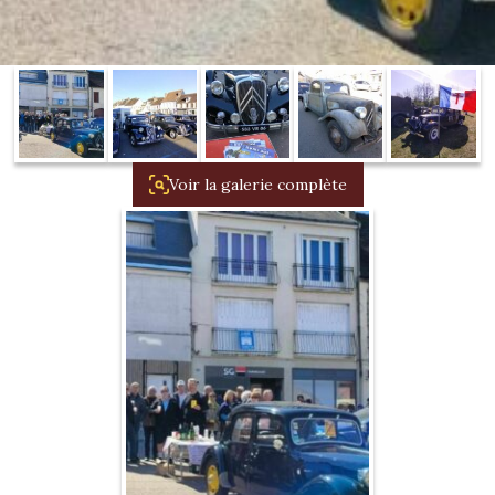
1934/1941
Evolution 11 –
1945/1952
Evolution 11 –
1952/1957
Voir la galerie complète
La 15/6 G –
1938/1947
La 15/6 D –
1947/1955
La 15/6 H –
1954/1956