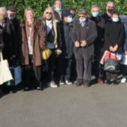
La Revue
Notre local
Les salons
La Boutique
La traction
Les pièces
La Traction des
membres
L’assurance
Bibliographie
Liens
Présentation 7
Présentation 11
Présentation 15 six
Evolution 7 et 11 -