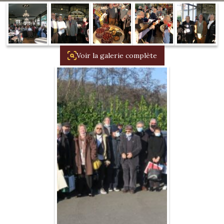
1934/1941
Evolution 11 –
1945/1952
Voir la galerie complète
Evolution 11 –
1952/1957
La 15/6 G –
1938/1947
La 15/6 D –
1947/1955
La 15/6 H –
1954/1956