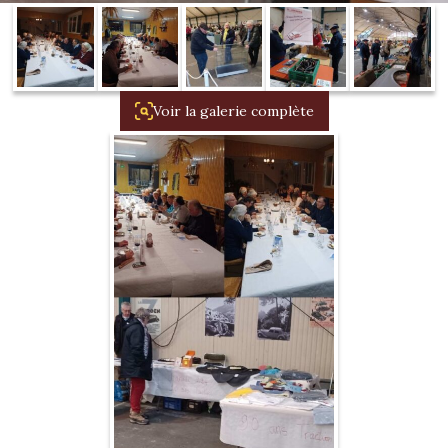
1934/1941
Evolution 11 –
1945/1952
Voir la galerie complète
Evolution 11 –
1952/1957
La 15/6 G –
1938/1947
La 15/6 D –
1947/1955
La 15/6 H –
1954/1956