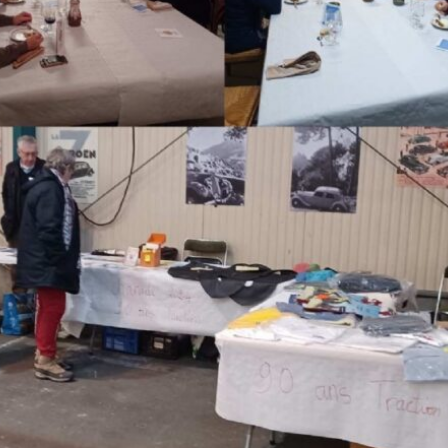
La Revue
Notre local
Les salons
La Boutique
La traction
Les pièces
La Traction des
membres
L’assurance
Bibliographie
Liens
Présentation 7
Présentation 11
Présentation 15 six
Evolution 7 et 11 -