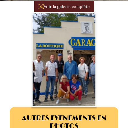
1934/1941
Voir la galerie complète
Evolution 11 –
1945/1952
Evolution 11 –
1952/1957
La 15/6 G –
1938/1947
La 15/6 D –
1947/1955
La 15/6 H –
1954/1956
AUTRES EVENEMENTS EN
PHOTOS