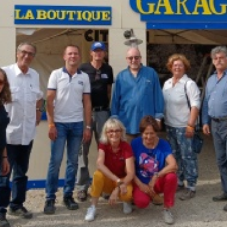
La Revue
Notre local
Les salons
La Boutique
La traction
Les pièces
La Traction des
membres
L’assurance
Bibliographie
Liens
Présentation 7
Présentation 11
Présentation 15 six
Evolution 7 et 11 -