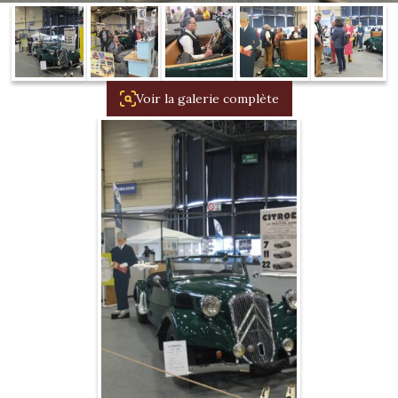
1934/1941
Evolution 11 –
1945/1952
Voir la galerie complète
Evolution 11 –
1952/1957
La 15/6 G –
1938/1947
La 15/6 D –
1947/1955
La 15/6 H –
1954/1956