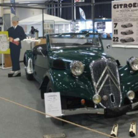
La Revue
Notre local
Les salons
La Boutique
La traction
Les pièces
La Traction des
membres
L’assurance
Bibliographie
Liens
Présentation 7
Présentation 11
Présentation 15 six
Evolution 7 et 11 -