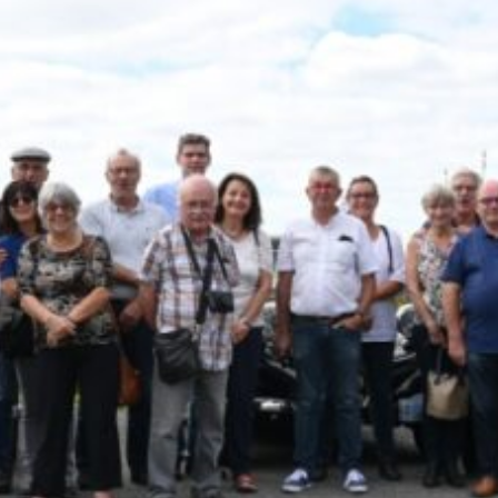
La Revue
Notre local
Les salons
La Boutique
La traction
Les pièces
La Traction des
membres
L’assurance
Bibliographie
Liens
Présentation 7
Présentation 11
Présentation 15 six
Evolution 7 et 11 -