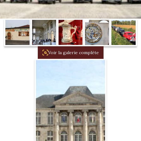
1934/1941
Evolution 11 –
1945/1952
Evolution 11 –
1952/1957
Voir la galerie complète
La 15/6 G –
1938/1947
La 15/6 D –
1947/1955
La 15/6 H –
1954/1956