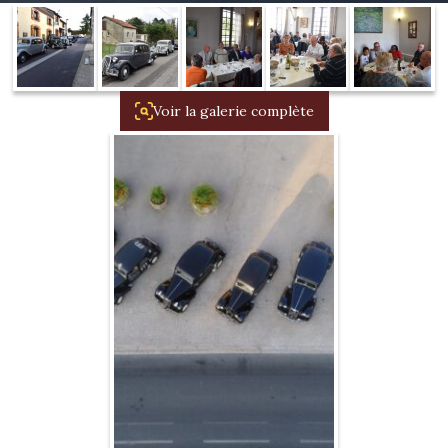
1934/1941
Evolution 11 –
1945/1952
Voir la galerie complète
Evolution 11 –
1952/1957
La 15/6 G –
1938/1947
La 15/6 D –
1947/1955
La 15/6 H –
1954/1956