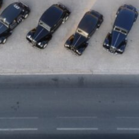
La Revue
Notre local
Les salons
La Boutique
La traction
Les pièces
La Traction des
membres
L’assurance
Bibliographie
Liens
Présentation 7
Présentation 11
Présentation 15 six
Evolution 7 et 11 -