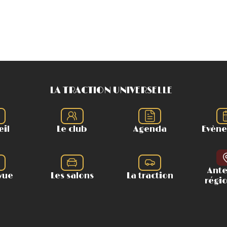
LA TRACTION UNIVERSELLE
eil
Le club
Agenda
Evèn
Ant
vue
Les salons
La traction
régi