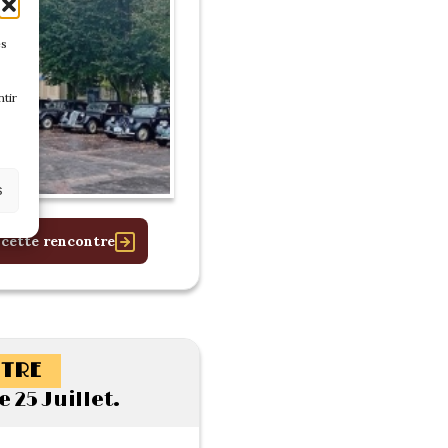
es
tir
s
 cette rencontre
TRE
25 Juillet.