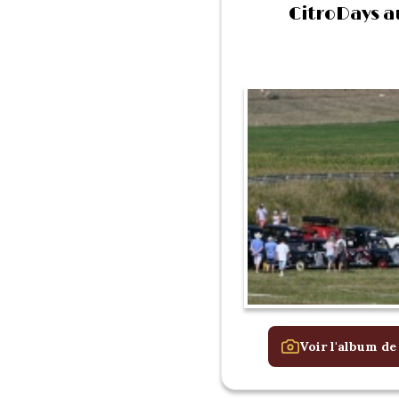
CitroDays a
Voir l'album de