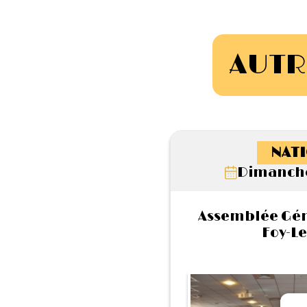
AUTR
NATI
Dimanche
Assemblée Géné
Foy-Le