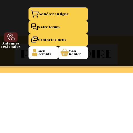
Adhérer en ligne
Notre forum
Contactez-nous
Antennes
régionales
PAYS-DE-LOIRE
Mon
Mon
compte
panier
entation 11
La Boutique
 1945/1952
47/1955