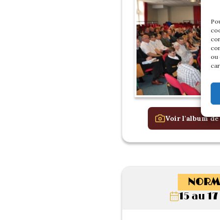
Pou
coo
con
com
ou 
car
Voir l'album de
NORM
15 au 17