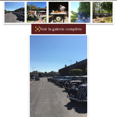
1934/1941
Evolution 11 –
1945/1952
Voir la galerie complète
Evolution 11 –
1952/1957
La 15/6 G –
1938/1947
La 15/6 D –
1947/1955
La 15/6 H –
1954/1956