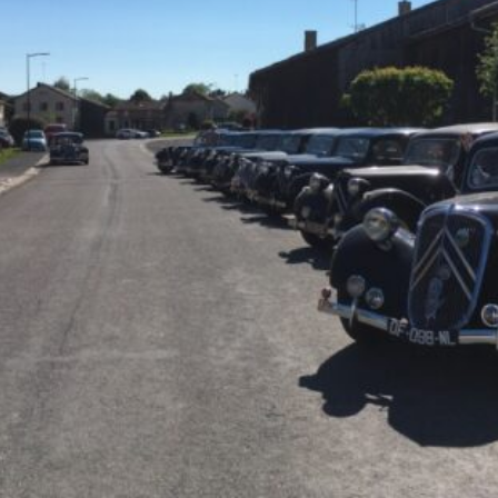
La Revue
Notre local
Les salons
La Boutique
La traction
Les pièces
La Traction des
membres
L’assurance
Bibliographie
Liens
Présentation 7
Présentation 11
Présentation 15 six
Evolution 7 et 11 -