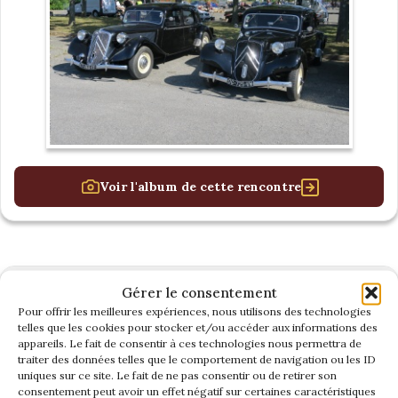
Voir l'album de cette rencontre
Gérer le consentement
ILE-DE-FRANCE
Pour offrir les meilleures expériences, nous utilisons des technologies
Dimanche 21 Janvier
telles que les cookies pour stocker et/ou accéder aux informations des
appareils. Le fait de consentir à ces technologies nous permettra de
traiter des données telles que le comportement de navigation ou les ID
Assemblée Générale Nationale á
uniques sur ce site. Le fait de ne pas consentir ou de retirer son
Mérignac
consentement peut avoir un effet négatif sur certaines caractéristiques