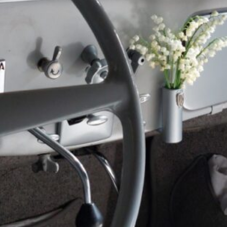
La Revue
Notre local
Les salons
La Boutique
La traction
Les pièces
La Traction des
membres
L’assurance
Bibliographie
Liens
Présentation 7
Présentation 11
Présentation 15 six
Evolution 7 et 11 -