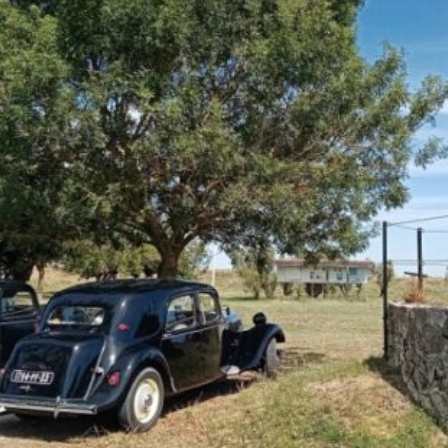
La Revue
Notre local
Les salons
La Boutique
La traction
Les pièces
La Traction des
membres
L’assurance
Bibliographie
Liens
Présentation 7
Présentation 11
Présentation 15 six
Evolution 7 et 11 -