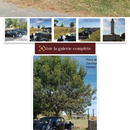
1934/1941
Evolution 11 –
1945/1952
Evolution 11 –
1952/1957
Voir la galerie complète
La 15/6 G –
1938/1947
La 15/6 D –
1947/1955
La 15/6 H –
1954/1956