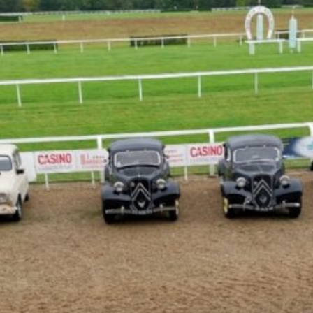
La Revue
Notre local
Les salons
La Boutique
La traction
Les pièces
La Traction des
membres
L’assurance
Bibliographie
Liens
Présentation 7
Présentation 11
Présentation 15 six
Evolution 7 et 11 -