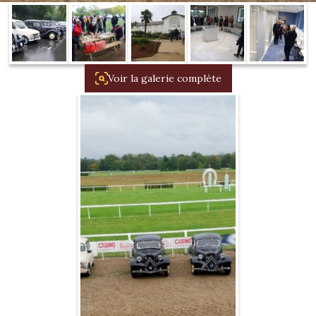
1934/1941
Evolution 11 –
1945/1952
Voir la galerie complète
Evolution 11 –
1952/1957
La 15/6 G –
1938/1947
La 15/6 D –
1947/1955
La 15/6 H –
1954/1956