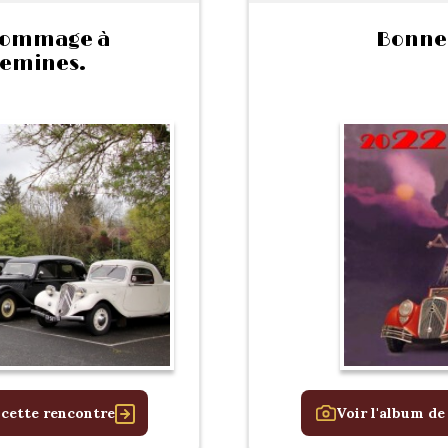
gommage à
Bonne
emines.
 cette rencontre
Voir l'album de