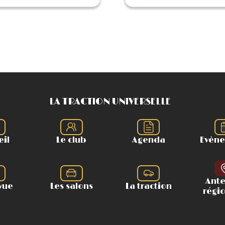
LA TRACTION UNIVERSELLE
eil
Le club
Agenda
Evèn
Ant
vue
Les salons
La traction
régi