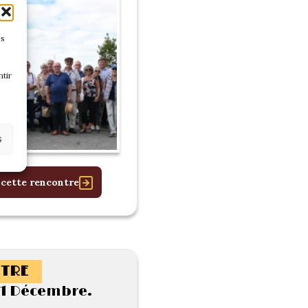
es
tir
s
 cette rencontre
TRE
31 Décembre.