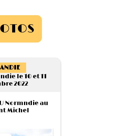
HOTOS
ANDIE
die le 10 et 11
bre 2022
 TU Normndie au
nt Michel