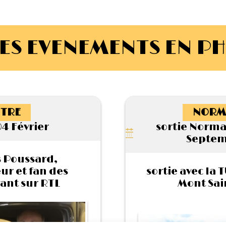
ES EVENEMENTS EN P
TRE
NORM
4 Février
sortie Norman
Septem
 Poussard,
ur et fan des
sortie avec la
ant sur RTL
Mont Sai