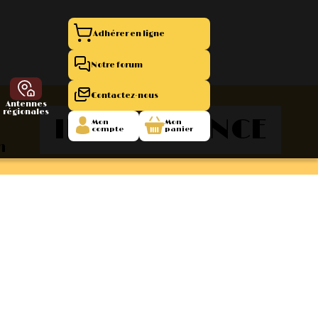
Adhérer en ligne
Notre forum
Contactez-nous
Antennes
régionales
ILE-DE-FRANCE
Mon
Mon
compte
panier
n
entation 11
La Boutique
 1945/1952
47/1955