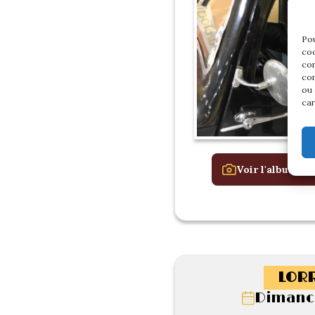
Pou
coo
con
com
ou 
car
Voir l'album de
LORR
Dimanch