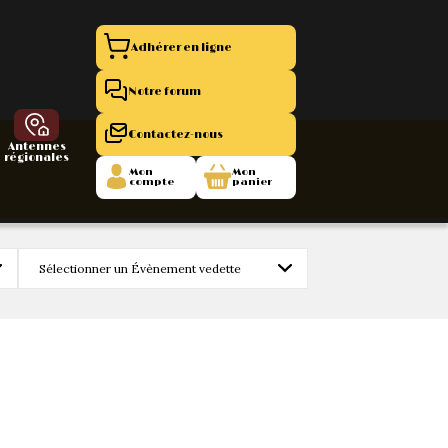
Adhérer en ligne
Notre forum
Contactez-nous
Antennes
régionales
Mon
Mon
compte
panier
entation 11
La Boutique
 1945/1952
47/1955