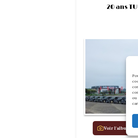
20 ans TU
Pou
coo
con
com
ou 
car
Voir l'album de