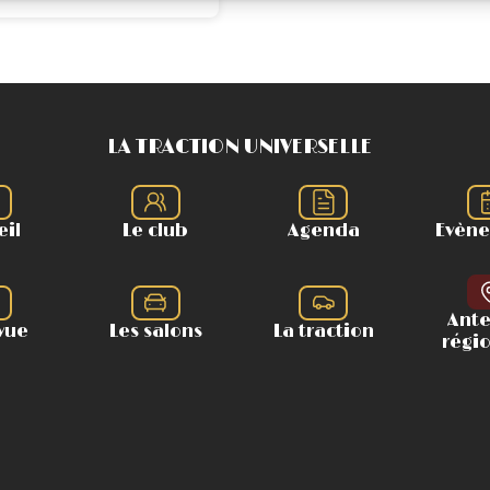
LA TRACTION UNIVERSELLE
eil
Le club
Agenda
Evèn
Ant
vue
Les salons
La traction
régi