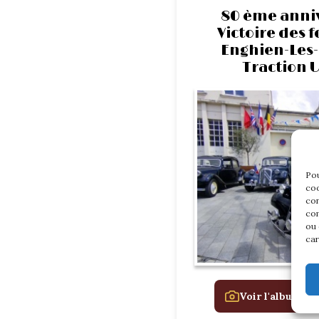
80 ème anniv
Victoire des f
Enghien-Les-
Traction U
Pou
coo
con
com
ou 
car
Voir l'album de