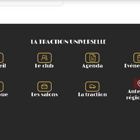
LA TRACTION UNIVERSELLE
eil
Le club
Agenda
Evèn
Ant
vue
Les salons
La traction
régi