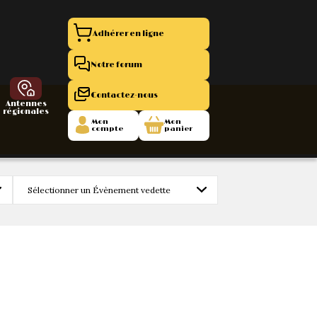
Adhérer en ligne
Notre forum
Contactez-nous
Antennes
régionales
Mon
Mon
compte
panier
entation 11
La Boutique
 1945/1952
47/1955