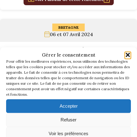
1934/1941
Evolution 11 –
1945/1952
BRETAGNE
06 et 07 Avril 2024
Evolution 11 –
1952/1957
90 ans de la Traction Avant
Gérer le consentement
Pour offrir les meilleures expériences, nous utilisons des technologies
La 15/6 G –
telles que les cookies pour stocker et/ou accéder aux informations des
1938/1947
appareils. Le fait de consentir à ces technologies nous permettra de
traiter des données telles que le comportement de navigation ou les ID
uniques sur ce site. Le fait de ne pas consentir ou de retirer son
La 15/6 D –
consentement peut avoir un effet négatif sur certaines caractéristiques
1947/1955
et fonctions.
Accepter
La 15/6 H –
1954/1956
Refuser
Voir les préférences