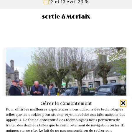
12 et 13 Avril 2025
La Revue
Notre local
sortie à Morlaix
Les salons
La Boutique
La traction
Les pièces
La Traction des
membres
L’assurance
Bibliographie
Liens
Présentation 7
Présentation 11
Gérer le consentement
Pour offrir les meilleures expériences, nous utilisons des technologies
Présentation 15 six
telles que les cookies pour stocker et/ou accéder aux informations des
appareils. Le fait de consentir à ces technologies nous permettra de
traiter des données telles que le comportement de navigation ou les ID
Evolution 7 et 11 -
uniques sur ce site. Le fait de ne pas consentir ou de retirer son
Voir l'album de cette rencontre