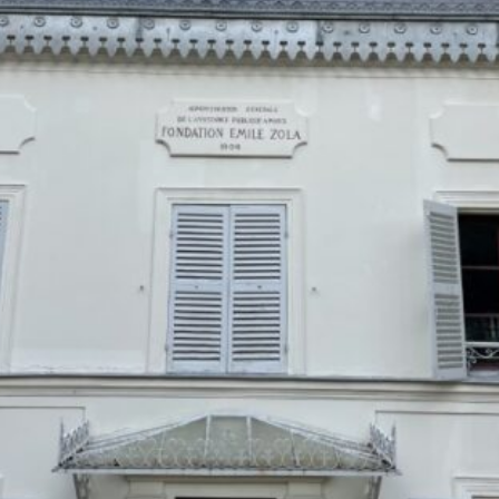
La Revue
Notre local
Les salons
La Boutique
La traction
Les pièces
La Traction des
membres
L’assurance
Bibliographie
Liens
Présentation 7
Présentation 11
Présentation 15 six
Evolution 7 et 11 -