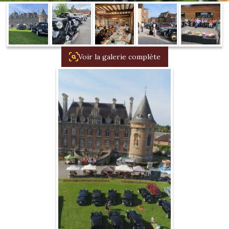
1934/1941
Evolution 11 –
1945/1952
Voir la galerie complète
Evolution 11 –
1952/1957
La 15/6 G –
1938/1947
La 15/6 D –
1947/1955
La 15/6 H –
1954/1956