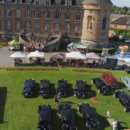
La Revue
Notre local
Les salons
La Boutique
La traction
Les pièces
La Traction des
membres
L’assurance
Bibliographie
Liens
Présentation 7
Présentation 11
Présentation 15 six
Evolution 7 et 11 -