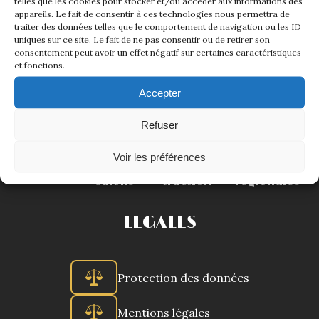
telles que les cookies pour stocker et/ou accéder aux informations des
La Revue
appareils. Le fait de consentir à ces technologies nous permettra de
LA TRACTION UNIVERSELLE
traiter des données telles que le comportement de navigation ou les ID
Notre local
uniques sur ce site. Le fait de ne pas consentir ou de retirer son
Les salons
consentement peut avoir un effet négatif sur certaines caractéristiques
et fonctions.
La Boutique
Accepter
La traction
Accueil
Le club
Agenda
Evènements
Les pièces
La Traction des
Refuser
membres
L’assurance
Voir les préférences
Les
La
Antennes
Bibliographie
La Revue
Liens
salons
traction
régionales
Présentation 7
LEGALES
Présentation 11
Protection des données
Présentation 15 six
Mentions légales
Evolution 7 et 11 -