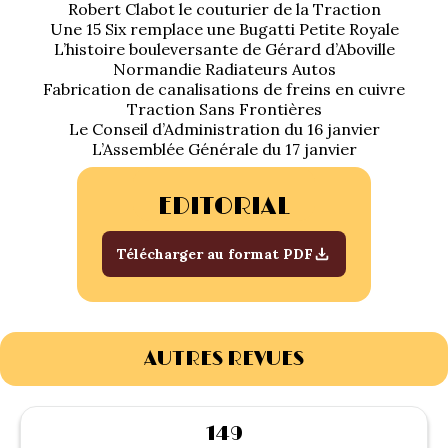
Robert Clabot le couturier de la Traction
1934/1941
Une 15 Six remplace une Bugatti Petite Royale
L’histoire bouleversante de Gérard d’Aboville
Evolution 11 –
Normandie Radiateurs Autos
1945/1952
Fabrication de canalisations de freins en cuivre
Traction Sans Frontières
Le Conseil d’Administration du 16 janvier
Evolution 11 –
L’Assemblée Générale du 17 janvier
1952/1957
EDITORIAL
La 15/6 G –
1938/1947
Télécharger au format PDF
La 15/6 D –
1947/1955
La 15/6 H –
AUTRES REVUES
1954/1956
149