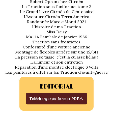
Robert Opron chez Citroën
1934/1941
La Traction sous l’uniforme, tome 2
Le Grand Livre Citroën du Centenaire
Evolution 11 –
L’Aventure Citroën Terra America
1945/1952
Randonnée Mare e Monti 2021
L’histoire de ma Traction
Miss Daisy
Evolution 11 –
Ma 11A Familiale de janvier 1936
1952/1957
Traction sans frontières
Conformité d’une voiture ancienne
La 15/6 G –
Montage de flexibles arrière sur une 15/6H
1938/1947
La pression se tasse, c’est la culasse hélas !
L’allumeur et son entretien
Réparation d’une montre électrique 6 Volts
La 15/6 D –
Les peintures à effet sur les Traction d’avant-guerre
1947/1955
EDITORIAL
La 15/6 H –
1954/1956
Télécharger au format PDF