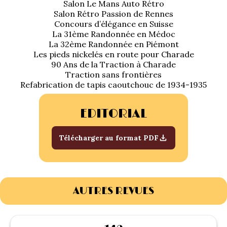
Salon Le Mans Auto Rétro
1934/1941
Salon Rétro Passion de Rennes
Concours d’élégance en Suisse
Evolution 11 –
La 31ème Randonnée en Médoc
1945/1952
La 32ème Randonnée en Piémont
Les pieds nickelés en route pour Charade
90 Ans de la Traction à Charade
Evolution 11 –
Traction sans frontières
1952/1957
Refabrication de tapis caoutchouc de 1934-1935
La 15/6 G –
EDITORIAL
1938/1947
Télécharger au format PDF
La 15/6 D –
1947/1955
La 15/6 H –
1954/1956
AUTRES REVUES