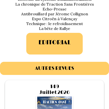
1934/1941
La chronique de Traction Sans Frontières
Echo-Presse
Antibrouillard par Jérome Collignon
Evolution 11 –
Expo Citroên à Valençay
1945/1952
Technique : le refroidissement
La bête de Rallye
Evolution 11 –
1952/1957
EDITORIAL
La 15/6 G –
1938/1947
La 15/6 D –
AUTRES REVUES
1947/1955
La 15/6 H –
149
1954/1956
Juillet 2026