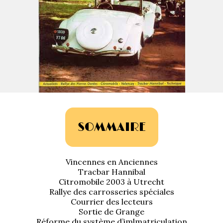
La Revue
Notre local
Les salons
La Boutique
La traction
Les pièces
La Traction des
membres
L’assurance
Bibliographie
SOMMAIRE
Liens
Présentation 7
Vincennes en Anciennes
Présentation 11
Tracbar Hannibal
Citromobile 2003 à Utrecht
Rallye des carrosseries spéciales
Présentation 15 six
Courrier des lecteurs
Sortie de Grange
Evolution 7 et 11 -
Réforme du système d’imlmatriculation