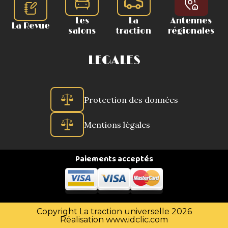
Les
La
Antennes
La Revue
salons
traction
régionales
LEGALES
Protection des données
Mentions légales
Paiements acceptés
Copyright La traction universelle 2026
Réalisation
www.idclic.com