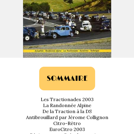
La Revue
Notre local
Les salons
La Boutique
La traction
Les pièces
La Traction des
membres
L’assurance
Bibliographie
Liens
SOMMAIRE
Présentation 7
Les Tractionades 2003
Présentation 11
La Randonnée Alpine
De la Traction à la DS
Présentation 15 six
Antibrouillard par Jérome Collignon
Citro-Rétro
EuroCitro 2003
Evolution 7 et 11 -