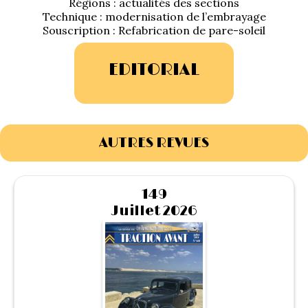
Régions : actualités des sections
1934/1941
Technique : modernisation de l’embrayage
Souscription : Refabrication de pare-soleil
Evolution 11 –
1945/1952
EDITORIAL
Evolution 11 –
1952/1957
La 15/6 G –
AUTRES REVUES
1938/1947
La 15/6 D –
149
1947/1955
Juillet 2026
La 15/6 H –
1954/1956