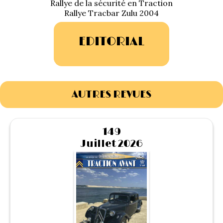
Rallye de la sécurité en Traction
1934/1941
Rallye Tracbar Zulu 2004
Evolution 11 –
EDITORIAL
1945/1952
Evolution 11 –
1952/1957
AUTRES REVUES
La 15/6 G –
1938/1947
149
La 15/6 D –
Juillet 2026
1947/1955
La 15/6 H –
1954/1956