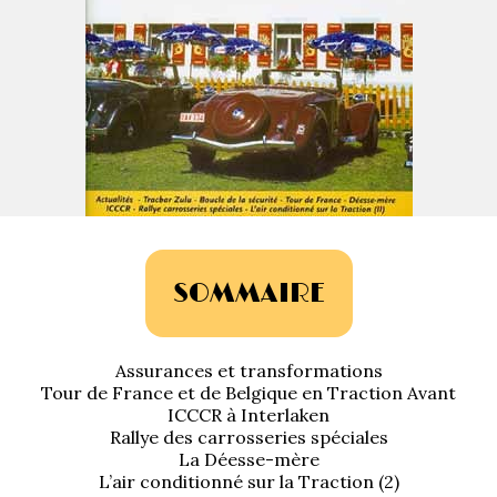
La Revue
Notre local
Les salons
La Boutique
La traction
Les pièces
La Traction des
membres
L’assurance
Bibliographie
Liens
SOMMAIRE
Présentation 7
Assurances et transformations
Présentation 11
Tour de France et de Belgique en Traction Avant
ICCCR à Interlaken
Présentation 15 six
Rallye des carrosseries spéciales
La Déesse-mère
L’air conditionné sur la Traction (2)
Evolution 7 et 11 -