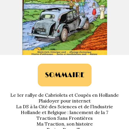
La Revue
Notre local
Les salons
La Boutique
La traction
Les pièces
La Traction des
membres
L’assurance
Bibliographie
Liens
SOMMAIRE
Présentation 7
Le 1er rallye de Cabriolets et Coupés en Hollande
Présentation 11
Plaidoyer pour internet
La DS à la Cité des Sciences et de l’Industrie
Présentation 15 six
Hollande et Belgique : lancement de la 7
Traction Sans Frontières
Ma Traction, son histoire
Evolution 7 et 11 -