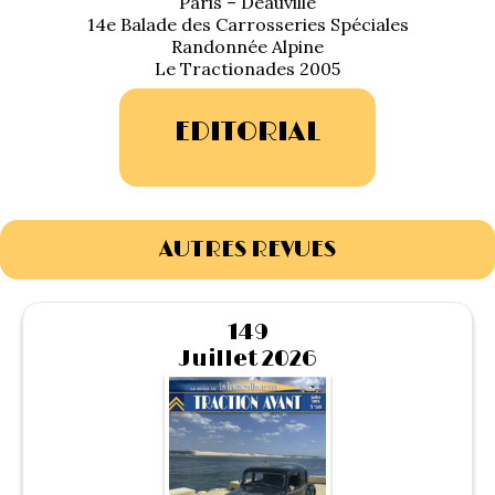
Paris – Deauville
1934/1941
14e Balade des Carrosseries Spéciales
Randonnée Alpine
Le Tractionades 2005
Evolution 11 –
1945/1952
EDITORIAL
Evolution 11 –
1952/1957
La 15/6 G –
AUTRES REVUES
1938/1947
La 15/6 D –
1947/1955
149
Juillet 2026
La 15/6 H –
1954/1956