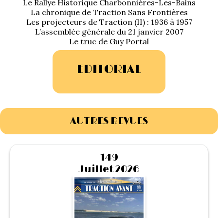
Le Rallye Historique Charbonnières-Les-Bains
1934/1941
La chronique de Traction Sans Frontières
Les projecteurs de Traction (II) : 1936 à 1957
Evolution 11 –
L’assemblée générale du 21 janvier 2007
1945/1952
Le truc de Guy Portal
Evolution 11 –
EDITORIAL
1952/1957
La 15/6 G –
1938/1947
AUTRES REVUES
La 15/6 D –
1947/1955
149
Juillet 2026
La 15/6 H –
1954/1956