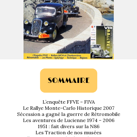
La Revue
Notre local
Les salons
La Boutique
La traction
Les pièces
La Traction des
membres
L’assurance
Bibliographie
Liens
SOMMAIRE
Présentation 7
L’enquête FFVE – FIVA
Présentation 11
Le Rallye Monte-Carlo Historique 2007
Sécession a gagné la guerre de Rétromobile
Présentation 15 six
Les aventures de Lucienne 1974 – 2006
1951 : fait divers sur la N86
Les Traction de nos musées
Evolution 7 et 11 -