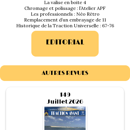
La valise en boite 4
1934/1941
Chromage et polissage : l’Atelier APF
Les professionnels : Néo Rétro
Evolution 11 –
Remplacement d’un embrayage de 11
1945/1952
Historique de la Traction Universelle : 67-76
Evolution 11 –
EDITORIAL
1952/1957
La 15/6 G –
1938/1947
AUTRES REVUES
La 15/6 D –
1947/1955
149
La 15/6 H –
Juillet 2026
1954/1956