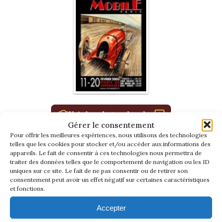
La Revue
Notre local
Les salons
La Boutique
La traction
Les pièces
La Traction des
membres
L’assurance
Voir les photos du salon
Bibliographie
Gérer le consentement
Liens
Pour offrir les meilleures expériences, nous utilisons des technologies
Présentation 7
telles que les cookies pour stocker et/ou accéder aux informations des
appareils. Le fait de consentir à ces technologies nous permettra de
traiter des données telles que le comportement de navigation ou les ID
Présentation 11
uniques sur ce site. Le fait de ne pas consentir ou de retirer son
consentement peut avoir un effet négatif sur certaines caractéristiques
et fonctions.
Présentation 15 six
Accepter
Evolution 7 et 11 -