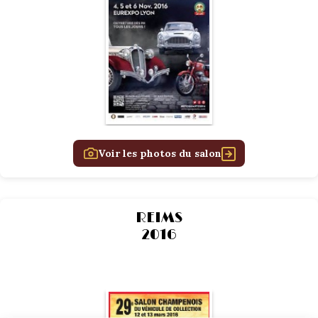
1934/1941
Evolution 11 –
1945/1952
Evolution 11 –
1952/1957
La 15/6 G –
Voir les photos du salon
1938/1947
La 15/6 D –
1947/1955
REIMS
2016
La 15/6 H –
1954/1956