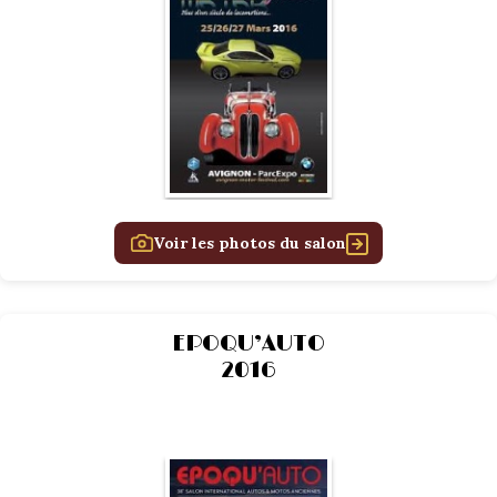
La Revue
Notre local
Les salons
La Boutique
La traction
Les pièces
La Traction des
membres
L’assurance
Voir les photos du salon
Bibliographie
Liens
Présentation 7
EPOQU’AUTO
2016
Présentation 11
Présentation 15 six
Evolution 7 et 11 -