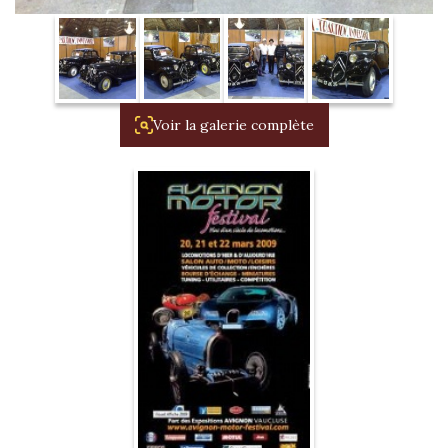
La Revue
Notre local
Les salons
La Boutique
Voir la galerie complète
La traction
Les pièces
La Traction des
membres
L’assurance
Bibliographie
Liens
Présentation 7
Présentation 11
Présentation 15 six
Evolution 7 et 11 -