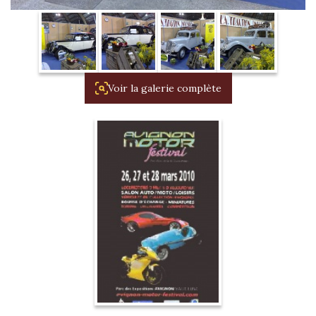
La Revue
Notre local
Les salons
La Boutique
Voir la galerie complète
La traction
Les pièces
La Traction des
membres
L’assurance
Bibliographie
Liens
Présentation 7
Présentation 11
Présentation 15 six
Evolution 7 et 11 -