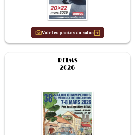
1934/1941
Evolution 11 –
1945/1952
Voir les photos du salon
Evolution 11 –
1952/1957
REIMS
La 15/6 G –
2026
1938/1947
La 15/6 D –
1947/1955
La 15/6 H –
1954/1956