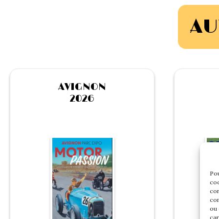
AU
AVIGNON
2026
Pou
coo
con
com
ou 
car