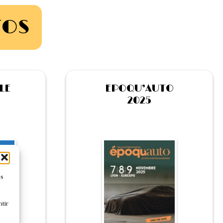
TOS
LE
EPOQU’AUTO
2025
es
tir