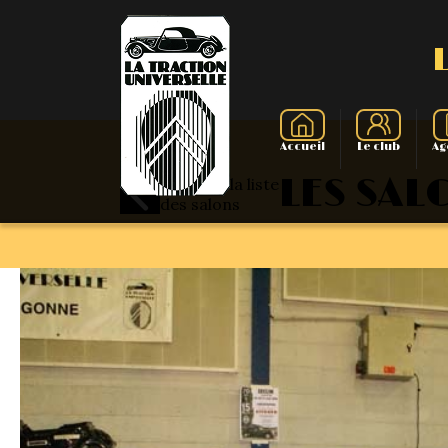
Accueil
Le club
Ag
LES SAL
Retour à la liste
des salons
Présentation
La Tracti
N
Présenta
Evolution 11 – 195