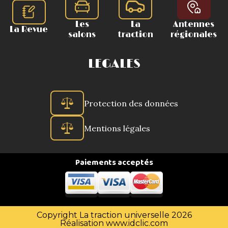
Les
La
Antennes
La Revue
salons
traction
régionales
LEGALES
Protection des données
Mentions légales
Paiements acceptés
Copyright La traction universelle 2026
Réalisation
www.idclic.com