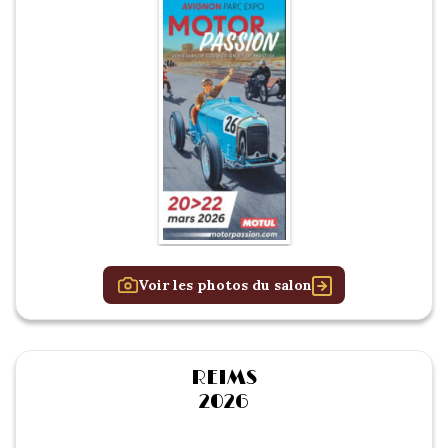
1934/1941
Evolution 11 –
1945/1952
Evolution 11 –
1952/1957
La 15/6 G –
1938/1947
La 15/6 D –
Voir les photos du salon
1947/1955
La 15/6 H –
1954/1956
REIMS
2026