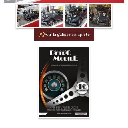
La Revue
Notre local
Les salons
La Boutique
Voir la galerie complète
La traction
Les pièces
La Traction des
membres
L’assurance
Bibliographie
Liens
Présentation 7
Présentation 11
Présentation 15 six
Evolution 7 et 11 -