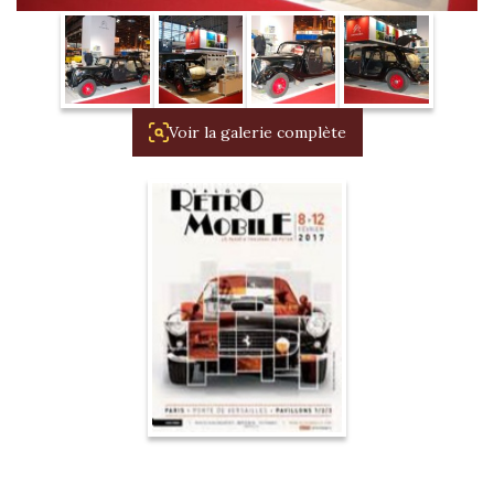
La Revue
Notre local
Les salons
La Boutique
Voir la galerie complète
La traction
Les pièces
La Traction des
membres
L’assurance
Bibliographie
Liens
Présentation 7
Présentation 11
Présentation 15 six
Evolution 7 et 11 -