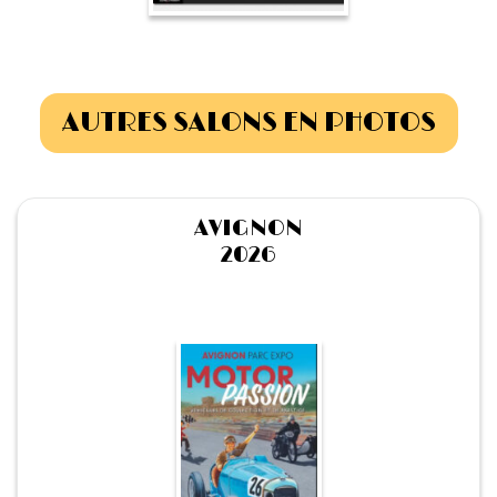
1934/1941
Evolution 11 –
1945/1952
AUTRES SALONS EN PHOTOS
Evolution 11 –
1952/1957
AVIGNON
La 15/6 G –
1938/1947
2026
La 15/6 D –
1947/1955
La 15/6 H –
1954/1956