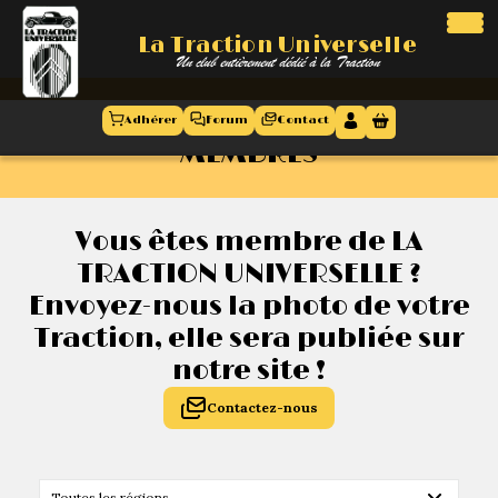
La Traction Universelle
La Traction Universelle
Un club entièrement dédié à la Traction
Un club entièrement dédié à la Traction
LA TRACTION - LA TRACTION DES
Adhérer
Forum
Contact
MEMBRES
Accueil
Antennes
régionales
Vous êtes membre de LA
TRACTION UNIVERSELLE ?
Le club
Envoyez-nous la photo de votre
Présentation
Traction, elle sera publiée sur
notre site !
Agenda
Nos 50 ans
Contactez-nous
Evènements
Le comité
Le conseil