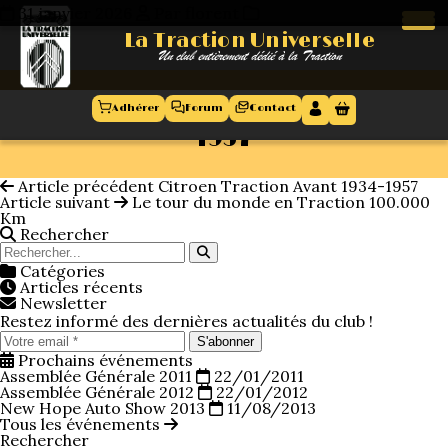
31 janvier 2026
Par florent
La Traction Universelle
La Traction Universelle
Un club entièrement dédié à la Traction
Un club entièrement dédié à la Traction
CITROEN TRACTION AVANT 1934-
Adhérer
Forum
Contact
1957
Accueil
Article précédent
Citroen Traction Avant 1934-1957
Antennes
Article suivant
Le tour du monde en Traction 100.000
régionales
Km
Rechercher
Le club
Catégories
Articles récents
Présentation
Newsletter
Restez informé des dernières actualités du club !
Agenda
S'abonner
Nos 50 ans
Prochains événements
Assemblée Générale 2011
22/01/2011
Assemblée Générale 2012
22/01/2012
Evènements
Le comité
New Hope Auto Show 2013
11/08/2013
Tous les événements
Rechercher
Le conseil