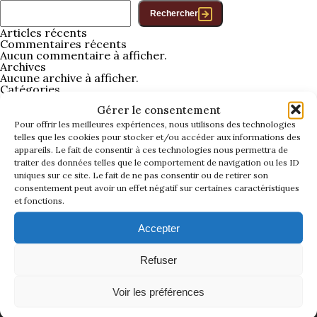
La Revue
Rechercher
Articles récents
Notre local
Commentaires récents
Les salons
Aucun commentaire à afficher.
Archives
La Boutique
Aucune archive à afficher.
Catégories
La traction
Aucune catégorie
Les pièces
Gérer le consentement
La Traction des
Pour offrir les meilleures expériences, nous utilisons des technologies
membres
telles que les cookies pour stocker et/ou accéder aux informations des
L’assurance
appareils. Le fait de consentir à ces technologies nous permettra de
traiter des données telles que le comportement de navigation ou les ID
Bibliographie
uniques sur ce site. Le fait de ne pas consentir ou de retirer son
Liens
consentement peut avoir un effet négatif sur certaines caractéristiques
et fonctions.
Présentation 7
Accepter
Présentation 11
Refuser
Présentation 15 six
Voir les préférences
LA TRACTION UNIVERSELLE
Evolution 7 et 11 -