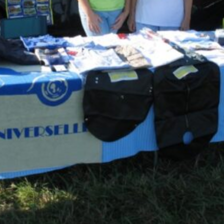
La Revue
Notre local
Les salons
La Boutique
La traction
Les pièces
La Traction des
membres
L’assurance
Bibliographie
Liens
Présentation 7
Présentation 11
Présentation 15 six
Evolution 7 et 11 -