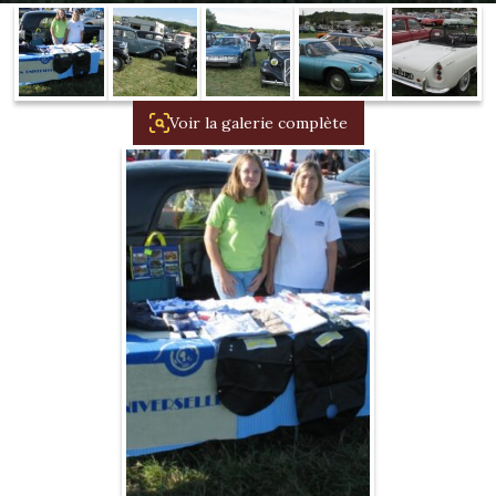
1934/1941
Evolution 11 –
1945/1952
Voir la galerie complète
Evolution 11 –
1952/1957
La 15/6 G –
1938/1947
La 15/6 D –
1947/1955
La 15/6 H –
1954/1956