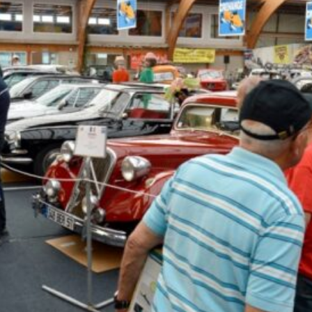
La Revue
Notre local
Les salons
La Boutique
La traction
Les pièces
La Traction des
membres
L’assurance
Bibliographie
Liens
Présentation 7
Présentation 11
Présentation 15 six
Evolution 7 et 11 -