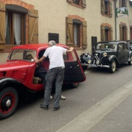
La Revue
Notre local
Les salons
La Boutique
La traction
Les pièces
La Traction des
membres
L’assurance
Bibliographie
Liens
Présentation 7
Présentation 11
Présentation 15 six
Evolution 7 et 11 -