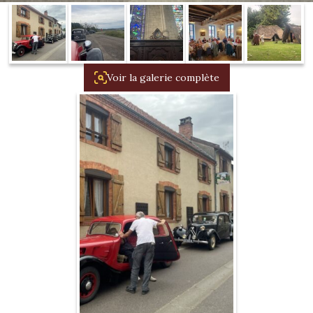
1934/1941
Evolution 11 –
1945/1952
Voir la galerie complète
Evolution 11 –
1952/1957
La 15/6 G –
1938/1947
La 15/6 D –
1947/1955
La 15/6 H –
1954/1956