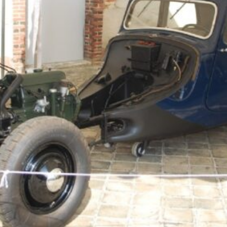
La Revue
Notre local
Les salons
La Boutique
La traction
Les pièces
La Traction des
membres
L’assurance
Bibliographie
Liens
Présentation 7
Présentation 11
Présentation 15 six
Evolution 7 et 11 -