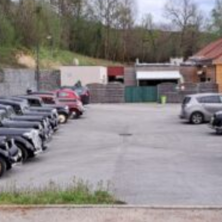
La Revue
Notre local
Les salons
La Boutique
La traction
Les pièces
La Traction des
membres
L’assurance
Bibliographie
Liens
Présentation 7
Présentation 11
Présentation 15 six
Evolution 7 et 11 -