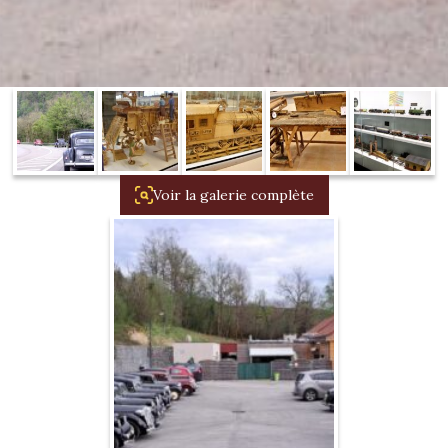
1934/1941
Evolution 11 –
1945/1952
Evolution 11 –
1952/1957
Voir la galerie complète
La 15/6 G –
1938/1947
La 15/6 D –
1947/1955
La 15/6 H –
1954/1956