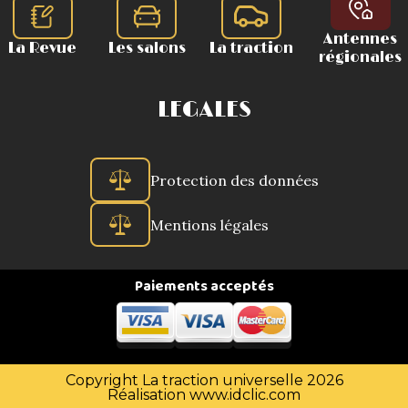
Antennes
La Revue
Les salons
La traction
régionales
LEGALES
Protection des données
Mentions légales
Paiements acceptés
Copyright La traction universelle 2026
Réalisation
www.idclic.com